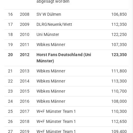
abgesagt worden
Fitnessstudio
16
2008
SV W Dülmen
106,850
Service
17
2009
DLRGNeuenk/Wett
112,350
Mitglied werden
Jobs
18
2010
Uni Münster
122,250
FAQ
19
2011
Wibkes Männer
107,350
20
2012
Horst Fans Deutschland (Uni
123,350
Münster)
21
2013
Wibkes Männer
111,800
22
2014
Wibkes Männer
113,300
23
2015
Wibkes Männer
110,700
24
2016
Wibkes Männer
108,000
25
2017
W+F Münster Team 1
110,300
26
2018
W+F Münster Team 1
112,650
27
2019
W+F Münster Team 1
109,400