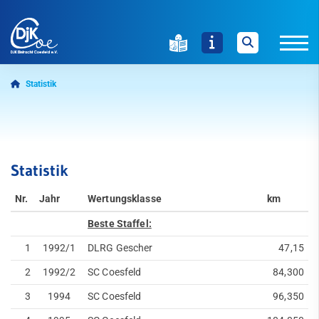
Statistik
24-Stunden-Schwimmen Startseite
Ausschreibung
Statistik
Statistik
Ergebnisse
Nr.
Jahr
Wertungsklasse
km
Zurück zur DJK
Beste Staffel:
1
1992/1
DLRG Gescher
47,15
2
1992/2
SC Coesfeld
84,300
3
1994
SC Coesfeld
96,350