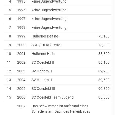
4
1995
keine Jugendwertung
5
1996
keine Jugendwertung
6
1997
keine Jugendwertung
7
1998
keine Jugendwertung
8
1999
Hullerner Delfine
73,100
9
2000
SCC / DLRG Lette
78,800
10
2001
Hullerner Haie
88,800
11
2002
SC Coesfeld II
86,100
12
2003
SV Haltern II
82,200
13
2004
SV Haltern II
89,500
14
2005
SC Coesfeld III
90,850
15
2006
SC Coesfeld Team Jugend
88,800
2007
Das Schwimmen ist aufgrund eines
Schadens am Dach des Hallenbades