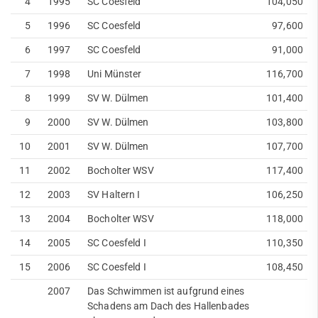
4
1995
SC Coesfeld
104,050
5
1996
SC Coesfeld
97,600
Webseite durchsuchen
Sportangebote finden
6
1997
SC Coesfeld
91,000
7
1998
Uni Münster
116,700
8
1999
SV W. Dülmen
101,400
9
2000
SV W. Dülmen
103,800
10
2001
SV W. Dülmen
107,700
Quicklinks
11
2002
Bocholter WSV
117,400
Sportangebote
12
2003
SV Haltern I
106,250
Abteilungen
13
2004
Bocholter WSV
118,000
Angebote mobile
Angebote SportWelt
14
2005
SC Coesfeld I
110,350
15
2006
SC Coesfeld I
108,450
mobile
2007
Das Schwimmen ist aufgrund eines
Kinder & Jugendliche
Schadens am Dach des Hallenbades
Erwachsene