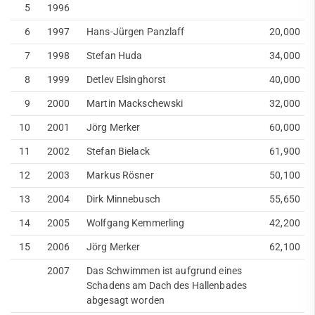
5
1996
6
1997
Hans-Jürgen Panzlaff
20,000
7
1998
Stefan Huda
34,000
8
1999
Detlev Elsinghorst
40,000
9
2000
Martin Mackschewski
32,000
10
2001
Jörg Merker
60,000
11
2002
Stefan Bielack
61,900
12
2003
Markus Rösner
50,100
13
2004
Dirk Minnebusch
55,650
14
2005
Wolfgang Kemmerling
42,200
15
2006
Jörg Merker
62,100
2007
Das Schwimmen ist aufgrund eines
Schadens am Dach des Hallenbades
abgesagt worden