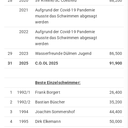
28
2020
SV Rheine/SC Coesfeld
88,200
2021
Aufgrund der Covid-19 Pandemie
musste das Schwimmen abgesagt
werden
2022
Aufgrund der Covid-19 Pandemie
musste das Schwimmen abgesagt
werden
29
2023
Wasserfreunde Dülmen Jugend
86,500
31
2025
C.O.OL 2025
91,900
Beste Einzelschwimmer:
1
1992/1
Frank Borgert
26,400
2
1992/2
Bastian Büscher
35,200
3
1994
Joachim Sommershof
44,400
4
1995
Dirk Elkemann
50,000