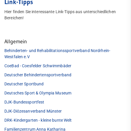
Link-Tipps
Link-Tipps
Hier finden Sie interessante Link-Tipps aus unterschiedlichen
Bereichen!
Jobs
Inklusion & Selbsthilfegruppen
Allgemein
Fragen & Antworten
Quicklinks
Behinderten- und Rehabilitationssportverband Nordrhein-
Haus des Ehrenamts
Sportangebote
Westfalen e.V
Abteilungen
Downloads
CoeBad - Coesfelder Schwimmbäder
Angebote mobile
Deutscher Behindertensportverband
Angebote SportWelt
SportWelt
Deutscher Sportbund
Citylauf
mobile
Deutsches Sport & Olympia Museum
Kinder & Jugendliche
DJK-Bundessportfest
Erwachsene
DJK-Diözesanverband Münster
Fitnessstudio
DRK-Kindergarten - kleine bunte Welt
Service
Familienzentrum Anna Katharina