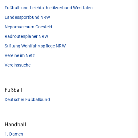
Mitglied werden
Fußball- und Leichtathletikverband Westfalen
Jobs
Landessportbund NRW
FAQ
Nepomucenum Coesfeld
Radroutenplaner NRW
Stiftung Wohlfahrtspflege NRW
Vereine im Netz
Vereinssuche
Fußball
Deutscher Fußballbund
Handball
1. Damen