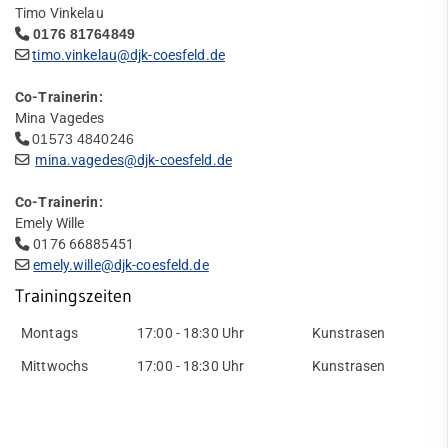
Timo Vinkelau
Fußball
0176 81764849
timo.vinkelau@djk-coesfeld.de
Mädchen & Damenfußball
Co-Trainerin:
Ansprechpartner
Mina Vagedes
1. Damenmannschaft
01573 4840246
Quicklinks
mina.vagedes@djk-coesfeld.de
2. Damenmannschaft
Sportangebote
Co-Trainerin:
Abteilungen
C I -Juniorinnen
Emely Wille
Angebote mobile
0176 66885451
Angebote SportWelt
D I -Juniorinnen
emely.wille@djk-coesfeld.de
Trainingszeiten
E-Juniorinnen
mobile
Montags
17:00 - 18:30 Uhr
Kunstrasen
Kinder & Jugendliche
F-Juniorinnen
Erwachsene
Mittwochs
17:00 - 18:30 Uhr
Kunstrasen
Fitnessstudio
Trainingsinhalte
Aufgabenbeschreibung
Service