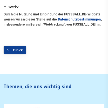
Hinweis:
Tennisschule
Durch die Nutzung und Einbindung der FUSSBALL.DE-Widgets
Triathlon
weisen wir an dieser Stelle auf die
Datenschutzbestimmungen
,
insbesondere im Bereich "Webtracking", von FUSSBALL.DE hin.
Volleyball
Walking
Walking Football
zurück
Wettkampfturnen
mobile
Freizeit
Themen, die uns wichtig sind
Service
SportWelt
Citylauf