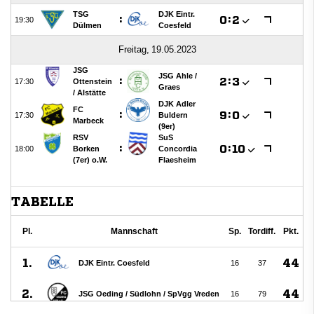
Interner Bereich
Bildergallerie
Handball
JuJutsu
Kanu
Karate
Kegeln
Leichtathletik
Schach
Segeln
Speichensport
Tennis