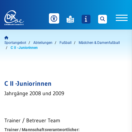
Unser Verein
Sportangebot
Abteilungen
Fußball
Mädchen & Damenfußball
C II -Juniorinnen
News
Sportangebot
Auf einen Blick
C II -Juniorinnen
Welche Inhalte wollen Sie durchsuchen?
Abteilungen
Jahrgänge 2008 und 2009
Sie können zwischen "Sportangebote" und "Webseite" über
die nachfolgenden Schaltflächen wählen.
Badminton
Bogensport
Sportangebote finden
Webseite durchsuchen
Trainer / Betreuer Team
Dart
Trainer / Mannschaftsverantwortlicher: