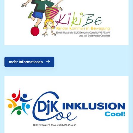
Schach
Segeln
Speichensport
Tennis
Tennisschule
mehr Informationen
Triathlon
Volleyball
Walking
Walking Football
Wettkampfturnen
mobile