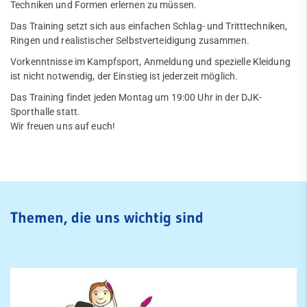
Techniken und Formen erlernen zu müssen.
Fußball
Das Training setzt sich aus einfachen Schlag- und Tritttechniken,
Handball
Ringen und realistischer Selbstverteidigung zusammen.
Quicklinks
Vorkenntnisse im Kampfsport, Anmeldung und spezielle Kleidung
JuJutsu
ist nicht notwendig, der Einstieg ist jederzeit möglich.
Sportangebote
Trainingszeiten
Das Training findet jeden Montag um 19:00 Uhr in der DJK-
Abteilungen
Sporthalle statt.
Angebote mobile
Trainer:innen
Wir freuen uns auf euch!
Angebote SportWelt
Power-Selbstverteidigung
mobile
Kinderwarteliste
Kinder & Jugendliche
Erwachsene
Kanu
Fitnessstudio
Themen, die uns wichtig sind
Karate
Service
Kegeln
Mitglied werden
Jobs
Leichtathletik
FAQ