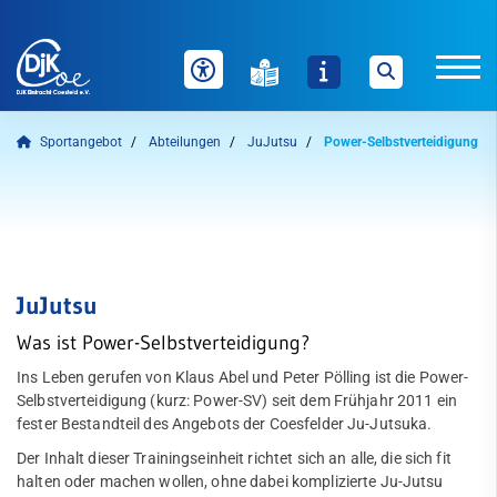
Sportangebot
Abteilungen
JuJutsu
Power-Selbstverteidigung
Unser Verein
News
Sportangebot
Welche Inhalte wollen Sie durchsuchen?
Sie können zwischen "Sportangebote" und "Webseite" über
Auf einen Blick
die nachfolgenden Schaltflächen wählen.
JuJutsu
Was ist Power-Selbstverteidigung?
Abteilungen
Sportangebote finden
Webseite durchsuchen
Ins Leben gerufen von Klaus Abel und Peter Pölling ist die Power-
Badminton
Selbstverteidigung (kurz: Power-SV) seit dem Frühjahr 2011 ein
fester Bestandteil des Angebots der Coesfelder Ju-Jutsuka.
Bogensport
Der Inhalt dieser Trainingseinheit richtet sich an alle, die sich fit
Dart
halten oder machen wollen, ohne dabei komplizierte Ju-Jutsu