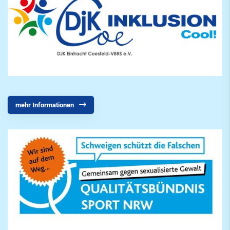
Tennisschule
Triathlon
Volleyball
Walking
Walking Football
mehr Informationen
Wettkampfturnen
mobile
Freizeit
Service
SportWelt
Citylauf