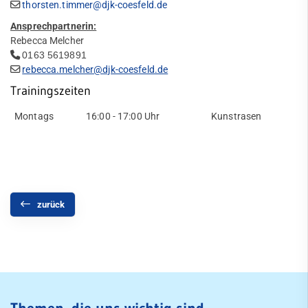
thorsten.timmer@djk-coesfeld.de
FAQ
Jugendkonzept
Ansprechpartnerin:
Satzung der Fußballabteilung
Rebecca Melcher
0163 5619891
Trainingszeiten
rebecca.melcher@djk-coesfeld.de
Trainingszeiten
Mannschaften
Montags
16:00 - 17:00 Uhr
Kunstrasen
Walking Football
Vereinsspielplan
Abteilungsleitung
Satzung
zurück
Schiedsrichter
Newsarchiv
Vereinsshop