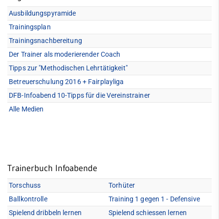
Fußball
Ausbildungspyramide
Trainingsplan
Mädchen & Damenfußball
Trainingsnachbereitung
Trainingszeiten
Der Trainer als moderierender Coach
Quicklinks
Mannschaften
Tipps zur "Methodischen Lehrtätigkeit"
Sportangebote
Betreuerschulung 2016 + Fairplayliga
Walking Football
Abteilungen
DFB-Infoabend 10-Tipps für die Vereinstrainer
Angebote mobile
Vereinsspielplan
Alle Medien
Angebote SportWelt
Abteilungsleitung
mobile
Satzung
Kinder & Jugendliche
Erwachsene
Schiedsrichter
Trainerbuch Infoabende
Fitnessstudio
Newsarchiv
Torschuss
Torhüter
Service
Ballkontrolle
Training 1 gegen 1 - Defensive
Vereinsshop
Mitglied werden
Spielend dribbeln lernen
Spielend schiessen lernen