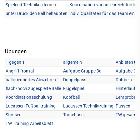
Jobs
Interner Bereich
Spielend Techniken lernen
Koordination variantenreich förder
FAQ
unter Druck den Ball behaupten
indiv. Qualitäten für das Team einbr
Startseite
Bildergallerie
Handball
Übungen
JuJutsu
1 gegen 1
allgemein
Anbieten un
Kanu
Angriff frontal
Aufgabe Gruppe 3a
Aufgabe Gr
Karate
ballorientiertes Abwehren
Doppelpass
Dribbeln - B
flach/hoch zugespielte Bälle
Flügelspiel
Hinterlaufe
Kegeln
Koordinationsschulung
Kopfball
Lehrprobe "H
Leichtathletik
Lucassen Fußballtraining
Lucassen Techniktraining
Passen
Stossen
Torschuss
TW gesamt 
Schach
TW Training Arbeitsblatt
Segeln