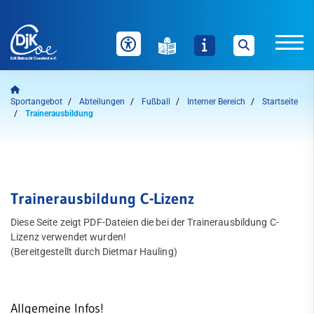
Unser Verein
Sportangebot
Abteilungen
Fußball
Interner Bereich
Startseite
Trainerausbildung
News
Sportangebot
Auf einen Blick
Welche Inhalte wollen Sie durchsuchen?
Trainerausbildung C-Lizenz
Sie können zwischen "Sportangebote" und "Webseite" über
Abteilungen
die nachfolgenden Schaltflächen wählen.
Diese Seite zeigt PDF-Dateien die bei der Trainerausbildung C-
Lizenz verwendet wurden!
Badminton
(Bereitgestellt durch Dietmar Hauling)
Sportangebote finden
Webseite durchsuchen
Bogensport
Dart
Allgemeine Infos!