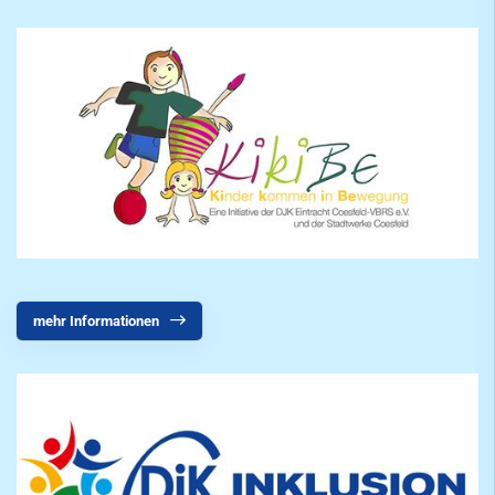
Tennis
Tennisschule
Triathlon
Volleyball
Walking
Walking Football
Wettkampfturnen
mehr Informationen
mobile
Freizeit
Service
SportWelt