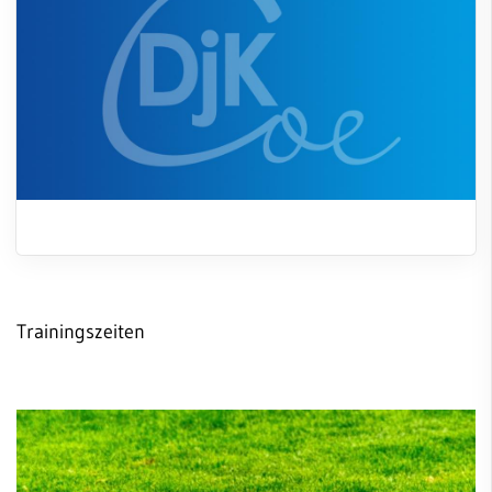
Jobs
E3-Juniorinnen
FAQ
F-Juniorinnen
Ballzwerge
Altersklassen
Altherren
Walking Football
Vereinsspielplan
Abteilungsleitung
Trainingszeiten
Satzung
Schiedsrichter
Newsarchiv