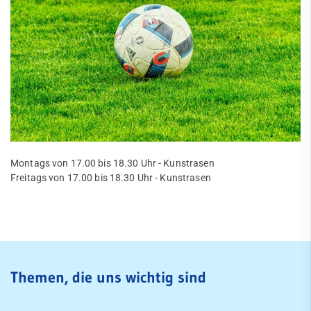
Vereinsshop
Interner Bereich
Bildergallerie
Handball
JuJutsu
Kanu
Montags von 17.00 bis 18.30 Uhr - Kunstrasen
Karate
Freitags von 17.00 bis 18.30 Uhr - Kunstrasen
Kegeln
Leichtathletik
Schach
Themen, die uns wichtig sind
Segeln
Speichensport