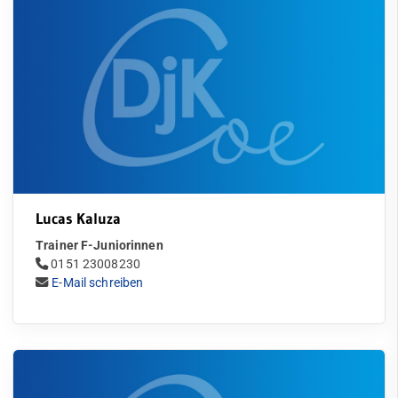
Fußball
Mädchen & Damenfußball
Trainingszeiten
Quicklinks
Mannschaften
Sportangebote
Senioren und Damen
Abteilungen
Angebote mobile
Junioren
Angebote SportWelt
Lucas Kaluza
Juniorinnen
Trainer F-Juniorinnen
mobile
0151 23008230
C-Juniorinnen
Kinder & Jugendliche
E-Mail schreiben
Erwachsene
D1-Juniorinnen
Fitnessstudio
E1-Juniorinnen
Service
E2-Juniorinnen
Mitglied werden