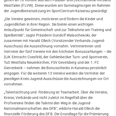
gehen an 18 Vereine aus dem Fußball- und Leichtathletik-Verband
Mitglied werden
Interner Bereich
Westfalen (FLVW). Diese wurden am Samstagmorgen im Rahmen
Jobs
der Jugendbeiratssitzung im SportCentrum Kaiserau gewürdigt.
FAQ
Bildergallerie
„Die Vereine gewinnen, motivieren und fördern die Kinder und
Handball
Jugendlichen in ihrer Region. Sie bieten einen wichtigen
Anlaufpunkt für Gemeinschaft und zur Teilnahme am Training und
JuJutsu
Spielbetrieb“, sagte Präsident Gundolf Walaschewski, der
zusammen mit Harald Ollech (Vorsitzender Verbands-Jugend-
Kanu
Ausschuss) die Auszeichnung vornahm. Vertreterinnen und
Vertreter der fünf Vereine mit den höchsten Bonuszahlungen – die
Karate
DJK Eintracht Coesfeld, der Gehlenbecker Turn- und Sportverein,
TuS Westfalia Neuenkirchen, FSV Gevelsberg und der 1. FC
Kegeln
Gievenbeck – nahmen die Bonusschecks in Kaiserau persönlich
entgegen. Für die weiteren 13 Vereine werden die Vertreter der
Leichtathletik
jeweiligen Kreis-Jugend-Ausschüsse die Auszeichnungen vor Ort
vornehmen.
Schach
„Talentsichtung und -förderung ist Teamarbeit. Über die Vereine,
Segeln
Kreise, Verbände und nicht zuletzt im Regelfall über die
Profivereine finden die Talente den Weg in die Jugend-
Speichensport
Nationalmannschaften des DFB“, erklärte Harald Ollech die
finanzielle Förderung des DFB. Die Grundlage für die Prämierung