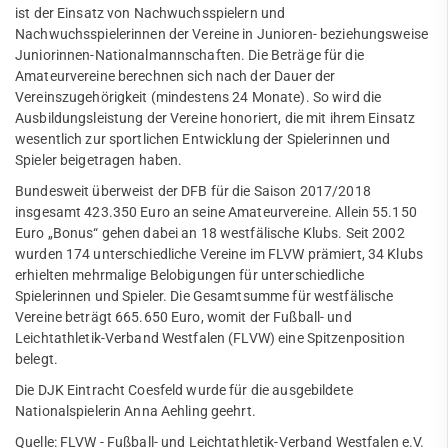
Tennis
ist der Einsatz von Nachwuchsspielern und
Nachwuchsspielerinnen der Vereine in Junioren- beziehungsweise
Tennisschule
Juniorinnen-Nationalmannschaften. Die Beträge für die
Amateurvereine berechnen sich nach der Dauer der
Triathlon
Vereinszugehörigkeit (mindestens 24 Monate). So wird die
Ausbildungsleistung der Vereine honoriert, die mit ihrem Einsatz
Volleyball
wesentlich zur sportlichen Entwicklung der Spielerinnen und
Spieler beigetragen haben.
Walking
Bundesweit überweist der DFB für die Saison 2017/2018
Walking Football
insgesamt 423.350 Euro an seine Amateurvereine. Allein 55.150
Euro „Bonus“ gehen dabei an 18 westfälische Klubs. Seit 2002
Wettkampfturnen
wurden 174 unterschiedliche Vereine im FLVW prämiert, 34 Klubs
erhielten mehrmalige Belobigungen für unterschiedliche
mobile
Spielerinnen und Spieler. Die Gesamtsumme für westfälische
Vereine beträgt 665.650 Euro, womit der Fußball- und
Freizeit
Leichtathletik-Verband Westfalen (FLVW) eine Spitzenposition
belegt.
Service
Die DJK Eintracht Coesfeld wurde für die ausgebildete
SportWelt
Nationalspielerin Anna Aehling geehrt.
Quelle: FLVW - Fußball- und Leichtathletik-Verband Westfalen e.V.