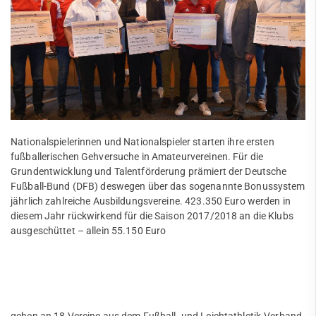
Fußball
Mädchen & Damenfußball
Trainingszeiten
Mannschaften
Quicklinks
Sportangebote
Walking Football
Nationalspielerinnen und Nationalspieler starten ihre ersten
Abteilungen
Vereinsspielplan
fußballerischen Gehversuche in Amateurvereinen. Für die
Angebote mobile
Grundentwicklung und Talentförderung prämiert der Deutsche
Angebote SportWelt
Abteilungsleitung
Fußball-Bund (DFB) deswegen über das sogenannte Bonussystem
jährlich zahlreiche Ausbildungsvereine. 423.350 Euro werden in
mobile
Satzung
diesem Jahr rückwirkend für die Saison 2017/2018 an die Klubs
ausgeschüttet – allein 55.150 Euro
Kinder & Jugendliche
Schiedsrichter
Erwachsene
Fitnessstudio
Newsarchiv
Vereinsshop
Service