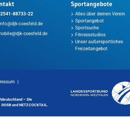
ntakt
Sportangebote
02541-88733-22
Alles über deinen Verein
Sportangebot
info@djk-coesfeld.de
Sportsuche
obile@djk-coesfeld.de
Fitnessstudios
Unser außersportliches
Freizeitangebot
ressum
|
tdeutschland – Die
es DOSB und NETZCOCKTAIL.