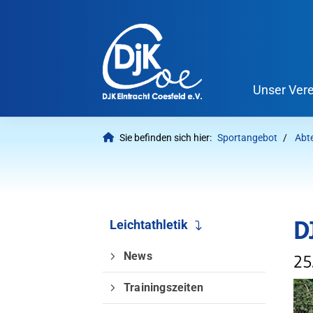
Unser Vere
Sie befinden sich hier:
Sportangebot
Abt
D
Leichtathletik
News
25
Trainingszeiten