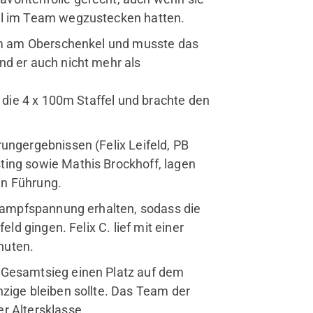
all im Team wegzustecken hatten.
rvice
0 m am Oberschenkel und musste das
Mitglied werden
nd er auch nicht mehr als
Jobs
FAQ
f die 4 x 100m Staffel und brachte den
ungergebnissen (Felix Leifeld, PB
ting sowie Mathis Brockhoff, lagen
in Führung.
tkampfspannung erhalten, sodass die
eld gingen. Felix C. lief mit einer
nuten.
 Gesamtsieg einen Platz auf dem
nzige bleiben sollte. Das Team der
r Altersklasse.