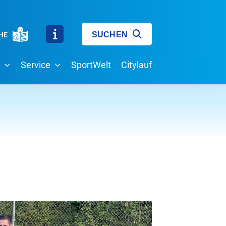
SUCHEN
HE
Service
SportWelt
Citylauf