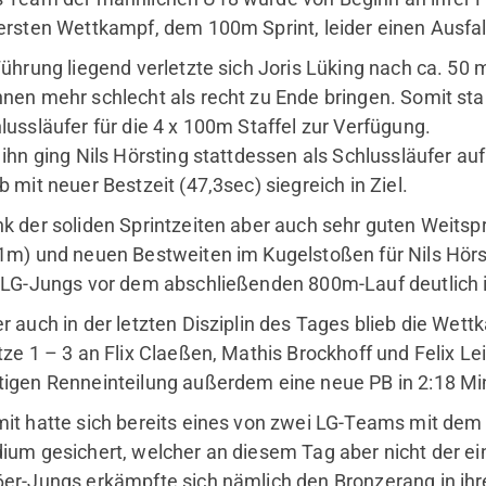
ersten Wettkampf, dem 100m Sprint, leider einen Ausf
mobile
Se
Führung liegend verletzte sich Joris Lüking nach ca. 5
Kinder & Jugendliche
nen mehr schlecht als recht zu Ende bringen. Somit sta
Erwachsene
lussläufer für die 4 x 100m Staffel zur Verfügung.
Fitnessstudio
 ihn ging Nils Hörsting stattdessen als Schlussläufer au
b mit neuer Bestzeit (47,3sec) siegreich in Ziel.
k der soliden Sprintzeiten aber auch sehr guten Weitspr
1m) und neuen Bestweiten im Kugelstoßen für Nils Hörs
 LG-Jungs vor dem abschließenden 800m-Lauf deutlich 
r auch in der letzten Disziplin des Tages blieb die Wet
tze 1 – 3 an Flix Claeßen, Mathis Brockhoff und Felix Leif
igen Renneinteilung außerdem eine neue PB in 2:18 Mi
it hatte sich bereits eines von zwei LG-Teams mit dem
ium gesichert, welcher an diesem Tag aber nicht der ei
er-Jungs erkämpfte sich nämlich den Bronzerang in ihre