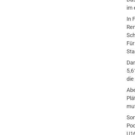
Quicklinks
im 
Sportangebote
In 
Abteilungen
Ren
Angebote mobile
Sch
Angebote SportWelt
Für
Sta
Dan
5,6
die
Abe
Plä
mut
Som
Pod
U16