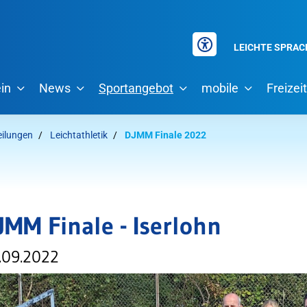
LEICHTE SPRAC
in
News
Sportangebot
mobile
Freizeit
eilungen
Leichtathletik
DJMM Finale 2022
JMM Finale - Iserlohn
.09.2022