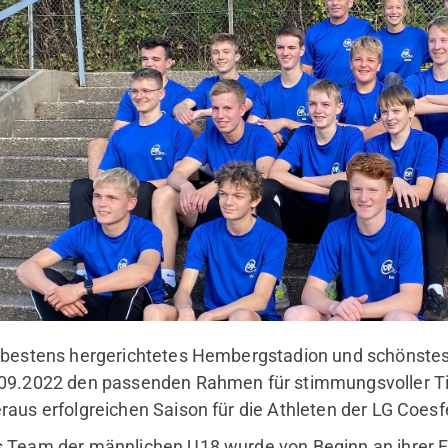
hsuchen?
bote" und "Webseite" über die
hlen.
durchsuchen
 bestens hergerichtetes Hembergstadion und schönst
09.2022 den passenden Rahmen für stimmungsvoller Ti
raus erfolgreichen Saison für die Athleten der LG Coesf
 Team der männlichen U18 wurde von Beginn an ihrer Fa