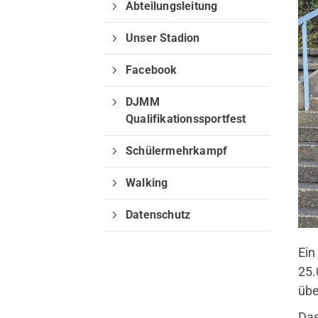
Abteilungsleitung
Unser Stadion
Facebook
Welche Inhalte wollen Sie durc
DJMM
Sie können zwischen "Sportange
Qualifikationssportfest
nachfolgenden Schaltflächen wä
Schülermehrkampf
Sportangebote finden
Webseite 
Walking
Datenschutz
Ein
25.
übe
Das