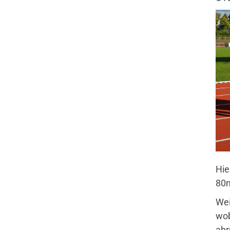
Hie
80m
Wei
wob
abr