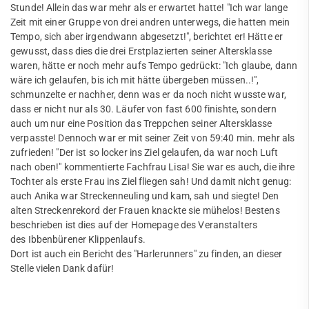
Mitglied werden
Facebook
Stunde! Allein das war mehr als er erwartet hatte! "Ich war lange
Jobs
Zeit mit einer Gruppe von drei andren unterwegs, die hatten mein
FAQ
DJMM Qualifikationssportfest
Tempo, sich aber irgendwann abgesetzt!", berichtet er! Hätte er
gewusst, dass dies die drei Erstplazierten seiner Altersklasse
Schülermehrkampf
waren, hätte er noch mehr aufs Tempo gedrückt: "Ich glaube, dann
wäre ich gelaufen, bis ich mit hätte übergeben müssen..!",
Walking
schmunzelte er nachher, denn was er da noch nicht wusste war,
dass er nicht nur als 30. Läufer von fast 600 finishte, sondern
Datenschutz
auch um nur eine Position das Treppchen seiner Altersklasse
verpasste! Dennoch war er mit seiner Zeit von 59:40 min. mehr als
Schach
zufrieden! "Der ist so locker ins Ziel gelaufen, da war noch Luft
nach oben!" kommentierte Fachfrau Lisa! Sie war es auch, die ihre
Segeln
Tochter als erste Frau ins Ziel fliegen sah! Und damit nicht genug:
auch Anika war Streckenneuling und kam, sah und siegte! Den
Speichensport
alten Streckenrekord der Frauen knackte sie mühelos! Bestens
beschrieben ist dies auf der Homepage des Veranstalters
Tennis
des Ibbenbürener Klippenlaufs.
Dort ist auch ein Bericht des "Harlerunners" zu finden, an dieser
Tennisschule
Stelle vielen Dank dafür!
Triathlon