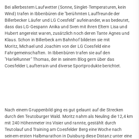
Fußball
Bei allerbestem Laufwetter (Sonne, Singlet-Temperaturen, kein
Wind) trafen in Ibbenbüren die "berühmten Lauffreunde der
Handball
Billerbecker Läufer und LG Coesfeld" aufeinander, was bedeutet,
dass das LG-Gespann Anika und Sven mit ihren Eltern Lisa und
JuJutsu
Hubert angereist waren, zusätzlich noch deren Tante Agnes und
Klaus. Schon in Billerbeck am Bahnhof bildeten sie mit
Kanu
Quicklinks
Moritz, Michael und Joachim von der LG Coesfeld eine
Fahrgemeinschaften. In Ibbenbüren trafen sie auf den
Sportangebote
Karate
"HarleRunner" Thomas, der in seinem Blog gern über das
Abteilungen
Coesfelder Laufterrain und diverse Sportprodukte berichtet.
Kegeln
Angebote mobile
Angebote SportWelt
Leichtathletik
News
mobile
Kinder & Jugendliche
Trainingszeiten
Erwachsene
Nach einem Gruppenbild ging es gut gelaunt auf die Strecken
Fitnessstudio
durch den Teutoburger Wald. Moritz nahm als Neuling die 12,4 km
Abteilungsleitung
mit 240 Höhenmeter ins Visier und rannte, gestählt durch
Teutolauf und Training am Coesfelder Berg eine Woche nach
Unser Stadion
Service
seinem ersten Halbmarathon in Duisburg diese Distanz unter eine