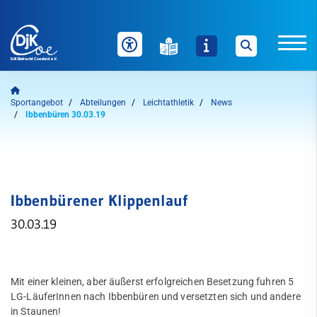
Unser Verein
Sportangebot
Abteilungen
Leichtathletik
News
Ibbenbüren 30.03.19
News
Sportangebot
Auf einen Blick
Ibbenbürener Klippenlauf
Welche Inhalte wollen Sie durchsuchen?
Abteilungen
30.03.19
Sie können zwischen "Sportangebote" und "Webseite" über
die nachfolgenden Schaltflächen wählen.
Badminton
Bogensport
Sportangebote finden
Webseite durchsuchen
Mit einer kleinen, aber äußerst erfolgreichen Besetzung fuhren 5
LG-LäuferInnen nach Ibbenbüren und versetzten sich und andere
Dart
in Staunen!