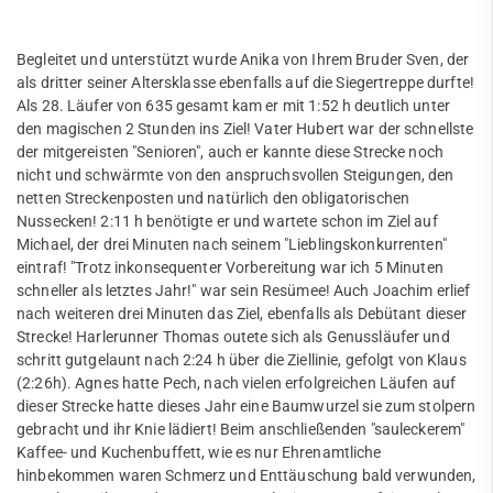
Volleyball
Walking
Begleitet und unterstützt wurde Anika von Ihrem Bruder Sven, der
als dritter seiner Altersklasse ebenfalls auf die Siegertreppe durfte!
Walking Football
Als 28. Läufer von 635 gesamt kam er mit 1:52 h deutlich unter
den magischen 2 Stunden ins Ziel! Vater Hubert war der schnellste
Wettkampfturnen
der mitgereisten "Senioren", auch er kannte diese Strecke noch
nicht und schwärmte von den anspruchsvollen Steigungen, den
mobile
netten Streckenposten und natürlich den obligatorischen
Nussecken! 2:11 h benötigte er und wartete schon im Ziel auf
Freizeit
Michael, der drei Minuten nach seinem "Lieblingskonkurrenten"
eintraf! "Trotz inkonsequenter Vorbereitung war ich 5 Minuten
Service
schneller als letztes Jahr!" war sein Resümee! Auch Joachim erlief
nach weiteren drei Minuten das Ziel, ebenfalls als Debütant dieser
SportWelt
Strecke! Harlerunner Thomas outete sich als Genussläufer und
schritt gutgelaunt nach 2:24 h über die Ziellinie, gefolgt von Klaus
Citylauf
(2:26h). Agnes hatte Pech, nach vielen erfolgreichen Läufen auf
dieser Strecke hatte dieses Jahr eine Baumwurzel sie zum stolpern
gebracht und ihr Knie lädiert! Beim anschließenden "sauleckerem"
Kaffee- und Kuchenbuffett, wie es nur Ehrenamtliche
hinbekommen waren Schmerz und Enttäuschung bald verwunden,