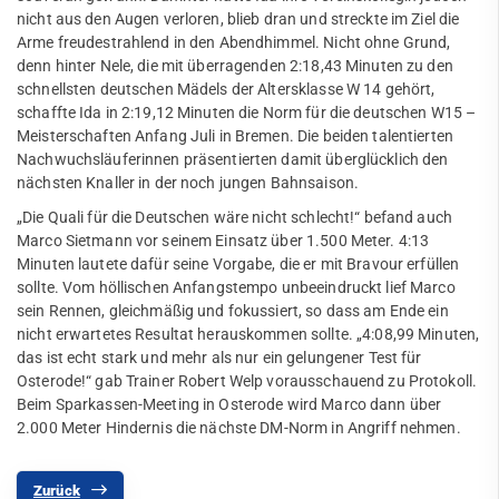
Facebook
FAQ
nicht aus den Augen verloren, blieb dran und streckte im Ziel die
Arme freudestrahlend in den Abendhimmel. Nicht ohne Grund,
DJMM Qualifikationssportfest
denn hinter Nele, die mit überragenden 2:18,43 Minuten zu den
schnellsten deutschen Mädels der Altersklasse W 14 gehört,
Schülermehrkampf
schaffte Ida in 2:19,12 Minuten die Norm für die deutschen W15 –
Meisterschaften Anfang Juli in Bremen. Die beiden talentierten
Walking
Nachwuchsläuferinnen präsentierten damit überglücklich den
nächsten Knaller in der noch jungen Bahnsaison.
Datenschutz
„Die Quali für die Deutschen wäre nicht schlecht!“ befand auch
Schach
Marco Sietmann vor seinem Einsatz über 1.500 Meter. 4:13
Minuten lautete dafür seine Vorgabe, die er mit Bravour erfüllen
Segeln
sollte. Vom höllischen Anfangstempo unbeeindruckt lief Marco
sein Rennen, gleichmäßig und fokussiert, so dass am Ende ein
Speichensport
nicht erwartetes Resultat herauskommen sollte. „4:08,99 Minuten,
das ist echt stark und mehr als nur ein gelungener Test für
Tennis
Osterode!“ gab Trainer Robert Welp vorausschauend zu Protokoll.
Beim Sparkassen-Meeting in Osterode wird Marco dann über
Tennisschule
2.000 Meter Hindernis die nächste DM-Norm in Angriff nehmen.
Triathlon
Zurück