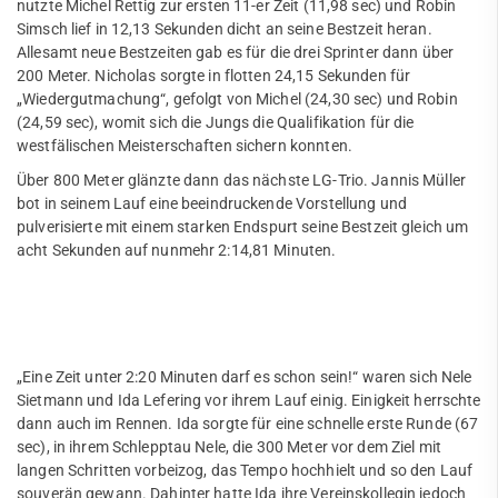
nutzte Michel Rettig zur ersten 11-er Zeit (11,98 sec) und Robin
Fußball
Simsch lief in 12,13 Sekunden dicht an seine Bestzeit heran.
Allesamt neue Bestzeiten gab es für die drei Sprinter dann über
Handball
200 Meter. Nicholas sorgte in flotten 24,15 Sekunden für
„Wiedergutmachung“, gefolgt von Michel (24,30 sec) und Robin
JuJutsu
(24,59 sec), womit sich die Jungs die Qualifikation für die
Quicklinks
westfälischen Meisterschaften sichern konnten.
Kanu
Sportangebote
Über 800 Meter glänzte dann das nächste LG-Trio. Jannis Müller
Karate
Abteilungen
bot in seinem Lauf eine beeindruckende Vorstellung und
Angebote mobile
pulverisierte mit einem starken Endspurt seine Bestzeit gleich um
Kegeln
Angebote SportWelt
acht Sekunden auf nunmehr 2:14,81 Minuten.
Leichtathletik
mobile
News
Kinder & Jugendliche
Erwachsene
Trainingszeiten
„Eine Zeit unter 2:20 Minuten darf es schon sein!“ waren sich Nele
Fitnessstudio
Sietmann und Ida Lefering vor ihrem Lauf einig. Einigkeit herrschte
Abteilungsleitung
dann auch im Rennen. Ida sorgte für eine schnelle erste Runde (67
Service
sec), in ihrem Schlepptau Nele, die 300 Meter vor dem Ziel mit
Unser Stadion
Mitglied werden
langen Schritten vorbeizog, das Tempo hochhielt und so den Lauf
Jobs
souverän gewann. Dahinter hatte Ida ihre Vereinskollegin jedoch