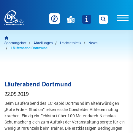
Unser Verein
Sportangebot
Abteilungen
Leichtathletik
News
Läuferabend Dortmund
News
Sportangebot
Auf einen Blick
Welche Inhalte wollen Sie durchsuchen?
Läuferabend Dortmund
Sie können zwischen "Sportangebote" und "Webseite" über
die nachfolgenden Schaltflächen wählen.
Abteilungen
22.05.2019
Badminton
Beim Läuferabend des LC Rapid Dortmund im altehrwürdigen
Sportangebote finden
Webseite durchsuchen
„Rote Erde – Stadion“ ließen es die Coesfelder Athleten richtig
Bogensport
krachen. Einzig ein Fehlstart über 100 Meter durch Nicholas
Schumacher gleich zum Auftakt der Veranstaltung sorgte für ein
Dart
wenig Stirnrunzeln beim Trainer. Die erstklassigen Bedingungen