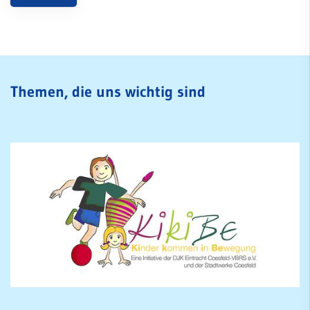
Volleyball
Walking
Walking Football
Wettkampfturnen
Themen, die uns wichtig sind
mobile
Freizeit
Service
SportWelt
Citylauf