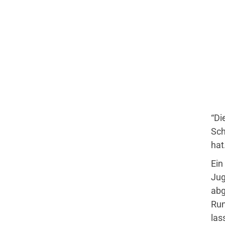
Sportangebote
Abteilungen
Angebote mobile
Angebote SportWelt
“Di
Sch
hat
Ein
Jug
abg
Run
las