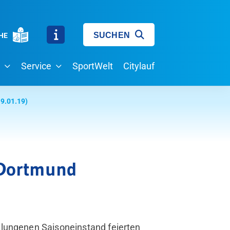
SUCHEN
HE
Service
SportWelt
Citylauf
19.01.19)
 Dortmund
elungenen Saisoneinstand feierten