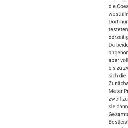
die Coes
westfäli
Dortmun
hsuchen?
testeten
bote" und "Webseite" über die
derzeiti
hlen.
Da beid
angehör
durchsuchen
aber vol
bis zu z
sich die
Zunächs
Meter P
zwölf zu
sie dann
Gesamtse
Bestleis