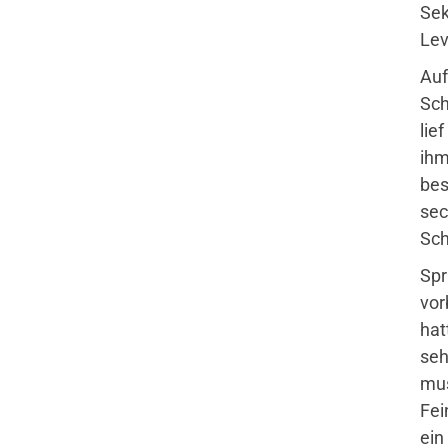
Sek
Lev
Auf
Sch
lie
ihm
bes
sec
Sch
Spr
vor
hat
seh
mus
Fei
ein