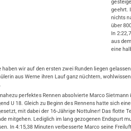
gesteig
mobile
Se
geehrt. 
Kinder & Jugendliche
nichts 
Erwachsene
über 800
Fitnessstudio
In 2:22,
aus dem
eine ha
e haben wir auf den ersten zwei Runden liegen gelassen!“
ülerin aus Werne ihren Lauf ganz nüchtern, wohlwissen
.
 nahezu perfektes Rennen absolvierte Marco Sietmann 
end U 18. Gleich zu Beginn des Rennens hatte sich ein
esetzt, mit dabei der 16-Jährige Nottulner! Das flotte 
de mitgehen. Lediglich im lang gezogenen Endspurt mu
sen. In 4:15,38 Minuten verbesserte Marco seine Freiluf