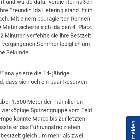
ert und wurde dafür verdientermaßen
rvice
Ihre Freundin Ida Lefering stand ihr in
Mitglied werden
nach. Mit einem couragierten Rennen
Jobs
 Meter sicherte sich Ida den 4. Platz.
FAQ
72 Minuten verfehlte sie ihre Bestzeit
 vergangenen Sommer lediglich um
lbe Sekunde.
 analysierte die 14- jährige
d, dass sie noch ein paar Reserven
über 1.500 Meter der männlichen
e vierköpfige Spitzengruppe vom Feld
Tempo konnte Marco bis zur letzten
sste er das Führungstrio ziehen
tbestzeit gleich um mehr als zwei