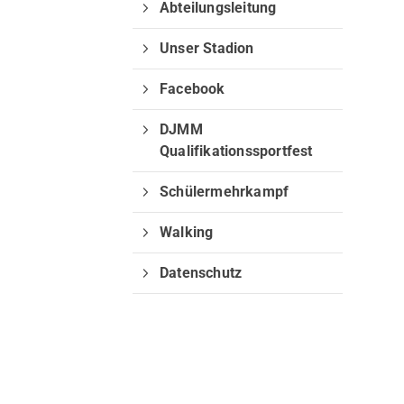
Abteilungsleitung
Unser Stadion
Welche Inhalte wollen Sie durc
Facebook
Sie können zwischen "Sportange
nachfolgenden Schaltflächen wä
DJMM
Qualifikationssportfest
Sportangebote finden
Webseite 
Schülermehrkampf
Walking
Datenschutz
Quicklinks