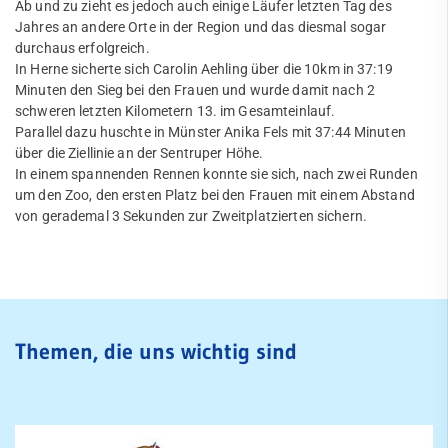
Ab und zu zieht es jedoch auch einige Läufer letzten Tag des
Fußball
Jahres an andere Orte in der Region und das diesmal sogar
durchaus erfolgreich.
Handball
In Herne sicherte sich Carolin Aehling über die 10km in 37:19
Quicklinks
Minuten den Sieg bei den Frauen und wurde damit nach 2
JuJutsu
schweren letzten Kilometern 13. im Gesamteinlauf.
Sportangebote
Parallel dazu huschte in Münster Anika Fels mit 37:44 Minuten
Kanu
Abteilungen
über die Ziellinie an der Sentruper Höhe.
Angebote mobile
In einem spannenden Rennen konnte sie sich, nach zwei Runden
Karate
Angebote SportWelt
um den Zoo, den ersten Platz bei den Frauen mit einem Abstand
von gerademal 3 Sekunden zur Zweitplatzierten sichern.
Kegeln
mobile
Leichtathletik
Kinder & Jugendliche
Erwachsene
News
Fitnessstudio
Trainingszeiten
Themen, die uns wichtig sind
Service
Abteilungsleitung
Mitglied werden
Jobs
Unser Stadion
FAQ