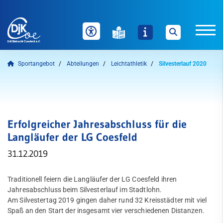
Sportangebot
Abteilungen
Leichtathletik
Silvesterlauf 2020
Unser Verein
News
Sportangebot
Welche Inhalte wollen Sie durchsuchen?
Erfolgreicher Jahresabschluss für die
Sie können zwischen "Sportangebote" und "Webseite" über
Auf einen Blick
Langläufer der LG Coesfeld
die nachfolgenden Schaltflächen wählen.
31.12.2019
Abteilungen
Sportangebote finden
Webseite durchsuchen
Badminton
Traditionell feiern die Langläufer der LG Coesfeld ihren
Jahresabschluss beim Silvesterlauf im Stadtlohn.
Bogensport
Am Silvestertag 2019 gingen daher rund 32 Kreisstädter mit viel
Spaß an den Start der insgesamt vier verschiedenen Distanzen.
Dart