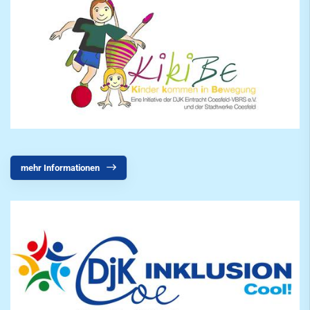
Facebook
DJMM Qualifikationssportfest
Schülermehrkampf
Walking
Datenschutz
Schach
mehr Informationen
Segeln
Speichensport
Tennis
Tennisschule
Triathlon