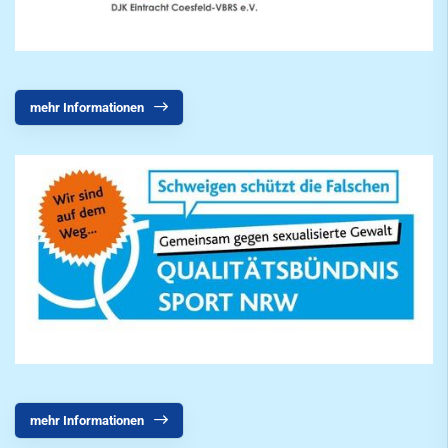
Volleyball
Walking
Walking Football
mehr Informationen
Wettkampfturnen
mobile
Freizeit
Service
SportWelt
Citylauf
mehr Informationen