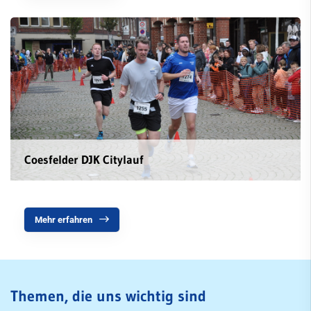
Volleyball
Walking
Walking Football
Wettkampfturnen
mobile
Freizeit
Coesfelder DJK Citylauf
Service
SportWelt
Mehr erfahren
Citylauf
Themen, die uns wichtig sind