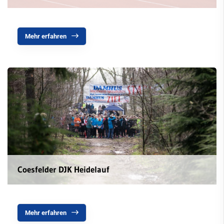
Facebook
Jobs
FAQ
DJMM Qualifikationssportfest
Mehr erfahren
Schülermehrkampf
Walking
Datenschutz
Schach
Segeln
Speichensport
Tennis
Coesfelder DJK Heidelauf
Tennisschule
Triathlon
Mehr erfahren