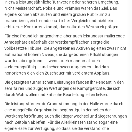
in etwa leistungsähnliche Turnvereine der näheren Umgebung.
Nicht Meisterschaft, Pokale und Prämien waren das Ziel. Das
eigene Können abzurufen und einem großen Publikum zu
präsentieren, ein freundschaftlicher Vergleich und nicht ein
erbitterter Konkurrenzkampf, das sollte den Wettstreit prägen.
Für eine freundlich angenehme, aber auch leistungsstimulierende
Atmosphäre außerhalb der Wettkampfflächen sorgte die
vollbesetzte Tribüne. Die angetretenen Aktiven agierten zwar nicht
auf national hohem Niveau, die dargebotenen Pflichtübungen
wurden aber gekonnt – wenn auch manchmal noch
steigerungsfähig – und sehenswert angeboten. Und das
honorierten die vielen Zuschauer mit verdientem Applaus.
Die gezeigten turnerischen Leistungen fanden ihr Pendant in den
sehr fairen und zügigen Wertungen der Kampfgerichte, die sich
durch Wohlwollen und kritische Beurteilung leiten ließen.
Die leistungsfördernde Grundstimmung in der Halle wurde durch
eine ausgefeilte Organisation begünstigt, in der neben der
Wettkampferöffnung auch die Riegenwechsel und Siegerehrungen
nach Zeitplan abliefen. Für die Allerkleinsten stand sogar eine
eigene Halle zur Verfügung, so dass sie die verständliche