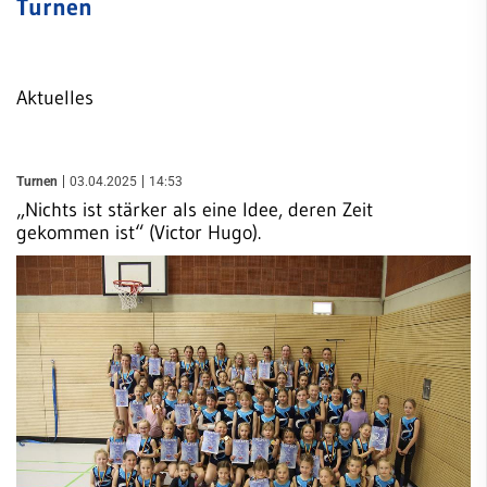
Sie können zwischen "Sportangebote" und "Webseite" über
Turnen
Fußball
die nachfolgenden Schaltflächen wählen.
Handball
Sportangebote finden
Webseite durchsuchen
Aktuelles
JuJutsu
Kanu
Turnen
03.04.2025
14:53
Karate
„Nichts ist stärker als eine Idee, deren Zeit
gekommen ist“ (Victor Hugo).
Kegeln
Leichtathletik
Quicklinks
Schach
Sportangebote
Segeln
Abteilungen
Angebote mobile
Speichensport
Angebote SportWelt
Tennis
mobile