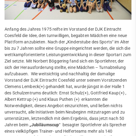
Tennisschule
Kinder & Jugendliche
Erwachsene
Triathlon
Fitnessstudio
Volleyball
Anfang des Jahres 1975 reifte im Vorstand der DJK Eintracht
Service
Coesfeld die Idee, den turnwilligen, begabten Mädchen eine neue
Walking
Mitglied werden
Plattform anzubieten. Nach der „Kinderstube des Sports“ im Alter
Jobs
bis zu 7 Jahren sollte eine Gruppe eingerichtet werden, die sich die
Walking Football
FAQ
wettkampforientierte Leistungsentwicklung in dieser Sportart zum
Ziel setzte. Mit Norbert Böggering fand sich ein Sportlehrer, der
Wettkampfturnen
sich der Herausforderung stellte, eine Mädchen – Turnabteilung
aufzubauen. Wie weitsichtig und nachhaltig der damalige
Trainingszeiten
Vorstand der DJK Eintracht Coesfeld unter seinem Vorsitzenden
Clemens Lembeck(+) gehandelt hat, wurde jüngst in der Halle 1
mobile
des Schulzentrums deutlich: Ernst Schulz(+), Gottfried Kaup(+) ,
Albert Kettrup (+) und Klaus Puthen (+) erkannten die
Freizeit
Notwendigkeit, dieses Angebot einzurichten, und ließen nichts
unversucht, alle Initiativen beim Neubeginn mitzutragen und zu
Service
unterstützen, letztendlich mit dem Ergebnis, dass jetzt nach 50
Jahren beim
„Jubiläumscup
“ besagter Sportlehrer als Sprecher
SportWelt
eines vielköpfigen Trainer- und Helferteams mehr als 140