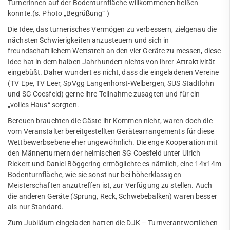
Turnerinnen auf der Bodenturnfläche willkommenen heißen
Citylauf
konnte.(s. Photo „Begrüßung“ )
Die Idee, das turnerisches Vermögen zu verbessern, zielgenau die
nächsten Schwierigkeiten anzusteuern und sich in
freundschaftlichem Wettstreit an den vier Geräte zu messen, diese
Idee hat in dem halben Jahrhundert nichts von ihrer Attraktivität
eingebüßt. Daher wundert es nicht, dass die eingeladenen Vereine
(TV Epe, TV Leer, SpVgg Langenhorst-Welbergen, SUS Stadtlohn
und SG Coesfeld) gerne ihre Teilnahme zusagten und für ein
„volles Haus“ sorgten.
Bereuen brauchten die Gäste ihr Kommen nicht, waren doch die
vom Veranstalter bereitgestellten Gerätearrangements für diese
Wettbewerbsebene eher ungewöhnlich. Die enge Kooperation mit
den Männerturnern der heimischen SG Coesfeld unter Ulrich
Rickert und Daniel Böggering ermöglichte es nämlich, eine 14x14m
Bodenturnfläche, wie sie sonst nur bei höherklassigen
Meisterschaften anzutreffen ist, zur Verfügung zu stellen. Auch
die anderen Geräte (Sprung, Reck, Schwebebalken) waren besser
als nur Standard.
Zum Jubiläum eingeladen hatten die DJK – Turnverantwortlichen