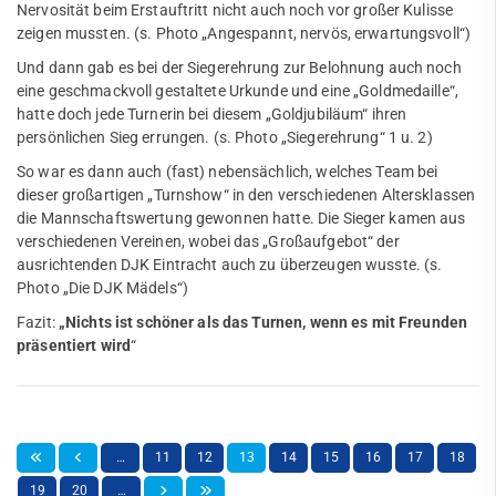
Nervosität beim Erstauftritt nicht auch noch vor großer Kulisse
zeigen mussten. (s. Photo „Angespannt, nervös, erwartungsvoll“)
Und dann gab es bei der Siegerehrung zur Belohnung auch noch
eine geschmackvoll gestaltete Urkunde und eine „Goldmedaille“,
hatte doch jede Turnerin bei diesem „Goldjubiläum“ ihren
persönlichen Sieg errungen. (s. Photo „Siegerehrung“ 1 u. 2)
So war es dann auch (fast) nebensächlich, welches Team bei
dieser großartigen „Turnshow“ in den verschiedenen Altersklassen
die Mannschaftswertung gewonnen hatte. Die Sieger kamen aus
verschiedenen Vereinen, wobei das „Großaufgebot“ der
ausrichtenden DJK Eintracht auch zu überzeugen wusste. (s.
Photo „Die DJK Mädels“)
Fazit:
„Nichts ist schöner als das Turnen, wenn es mit Freunden
präsentiert wird
“
…
11
12
13
14
15
16
17
18
19
20
…