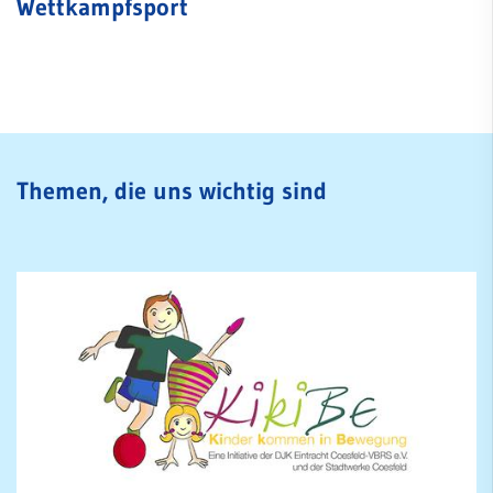
Wettkampfsport
SportWelt
Citylauf
Quicklinks
Sportangebote
Abteilungen
Angebote mobile
Themen, die uns wichtig sind
Angebote SportWelt
mobile
Kinder & Jugendliche
Erwachsene
Fitnessstudio
Service
Mitglied werden
Jobs
FAQ