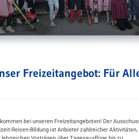
nser Freizeitangebot: Für All
hsuchen?
bote" und "Webseite" über die
hlen.
lkommen bei unseren Freizeitangeboten! Der Ausschus
izeit-Reisen-Bildung ist Anbieter zahlreicher Aktivitäten,
durchsuchen
 lehrreichen Vorträgen über Tagesausflüge bis zu