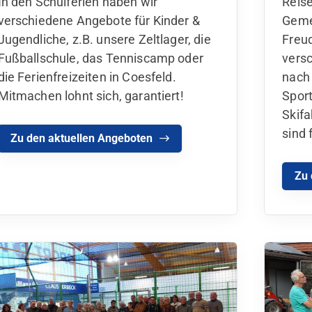
Reise
In den Schulferien haben wir
Geme
verschiedene Angebote für Kinder &
Freud
Jugendliche, z.B. unsere Zeltlager, die
versc
Fußballschule, das Tenniscamp oder
nach
die Ferienfreizeiten in Coesfeld.
Sport
Mitmachen lohnt sich, garantiert!
Skifa
sind
Zu den aktuellen Angeboten
Zu 