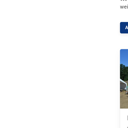
wei
A