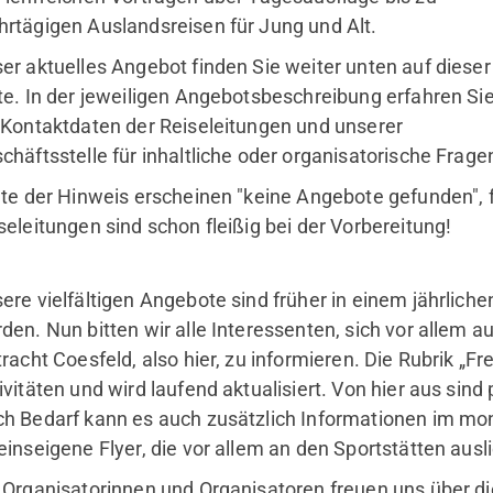
rtägigen Auslandsreisen für Jung und Alt.
er aktuelles Angebot finden Sie weiter unten auf dieser
te. In der jeweiligen Angebotsbeschreibung erfahren Si
 Kontaktdaten der Reiseleitungen und unserer
chäftsstelle für inhaltliche oder organisatorische Frage
lte der Hinweis erscheinen "keine Angebote gefunden", f
seleitungen sind schon fleißig bei der Vorbereitung!
mobile
Se
ere vielfältigen Angebote sind früher in einem jährlich
Kinder & Jugendliche
den. Nun bitten wir alle Interessenten, sich vor allem a
Erwachsene
tracht Coesfeld, also hier, zu informieren. Die Rubrik „Fre
Fitnessstudio
ivitäten und wird laufend aktualisiert. Von hier aus si
h Bedarf kann es auch zusätzlich Informationen im mo
einseigene Flyer, die vor allem an den Sportstätten ausli
 Organisatorinnen und Organisatoren freuen uns über di