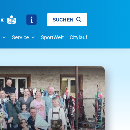
SUCHEN
HE
Service
SportWelt
Citylauf