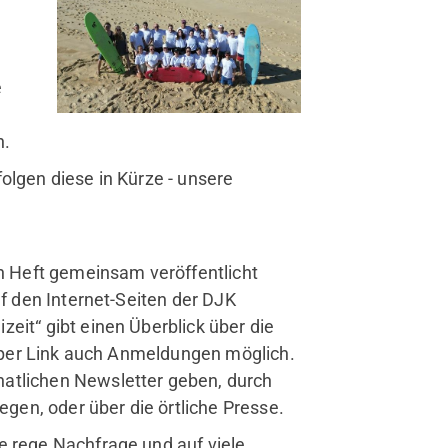
e
n.
olgen diese in Kürze - unsere
rvice
en Heft gemeinsam veröffentlicht
Mitglied werden
uf den Internet-Seiten der DJK
Jobs
izeit“ gibt einen Überblick über die
FAQ
nd per Link auch Anmeldungen möglich.
natlichen Newsletter geben, durch
egen, oder über die örtliche Presse.
e rege Nachfrage und auf viele