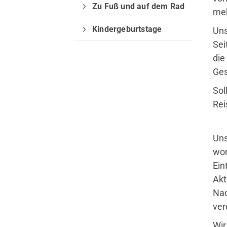
Zu Fuß und auf dem Rad
meh
Kindergeburtstage
Uns
Sei
die
Ges
Sol
Quicklinks
Rei
Sportangebote
Uns
Abteilungen
wor
Angebote mobile
Ein
Angebote SportWelt
Akt
Nac
ver
Wir