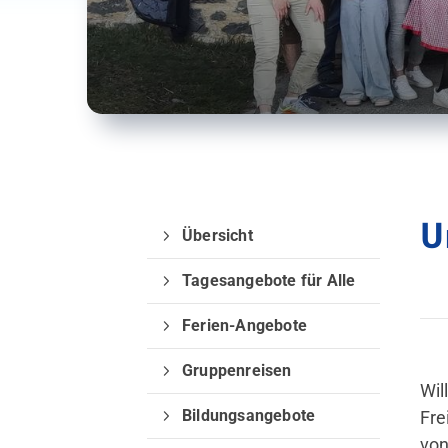
U
Übersicht
Tagesangebote für Alle
Welche Inhalte wollen Sie durc
Ferien-Angebote
Sie können zwischen "Sportange
Gruppenreisen
nachfolgenden Schaltflächen wä
Wil
Bildungsangebote
Fre
Sportangebote finden
Webseite 
von