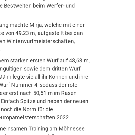
ue Bestweiten beim Werfer- und
ang machte Mirja, welche mit einer
e von 49,23 m, aufgestellt bei den
en Winterwurfmeisterschaften,
.
nem starken ersten Wurf auf 48,63 m,
ngültigen sowie dem dritten Wurf
99 m legte sie all ihr Können und ihre
 Wurf Nummer 4, sodass der rote
eer erst nach 50,51 m im Rasen
 Einfach Spitze und neben der neuen
rvice
noch die Norm für die
Mitglied werden
uropameisterschaften 2022.
Jobs
meinsamen Training am Möhnesee
FAQ