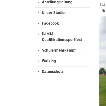
Sie können zwischen "Sportange
Abteilungsleitung
Tra
nachfolgenden Schaltflächen wä
Läu
Unser Stadion
Sportangebote finden
Webseite 
Facebook
DJMM
Qualifikationssportfest
Schülermehrkampf
Walking
Quicklinks
Datenschutz
Sportangebote
Abteilungen
Angebote mobile
Angebote SportWelt