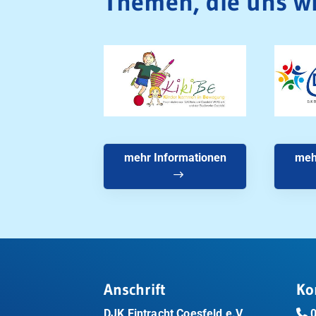
Themen, die uns wi
mehr Informationen
meh
Anschrift
Ko
DJK Eintracht Coesfeld e.V