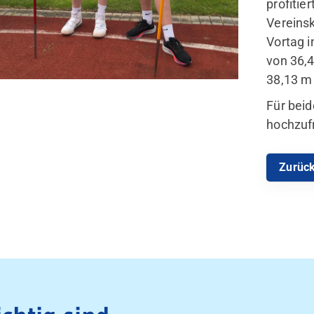
profitie
Vereinsk
Vortag i
von 36,
38,13 m 
Für beid
hochzuf
Zurüc