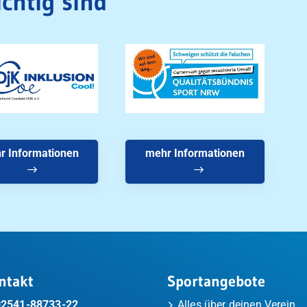
chtig sind
r Informationen
mehr Informationen
ntakt
Sportangebote
02541-88733-22
Alles über deinen Verein