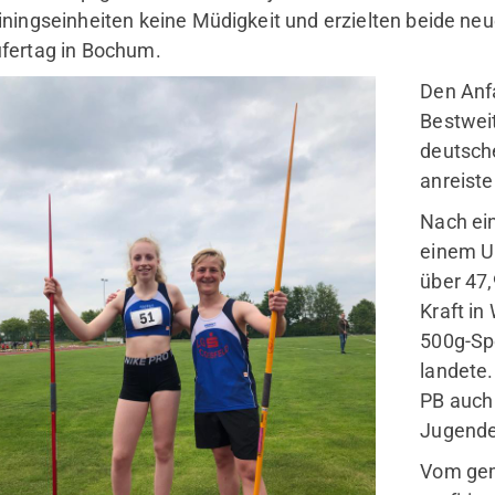
bote" und "Webseite" über die
iningseinheiten keine Müdigkeit und erzielten beide ne
hlen.
fertag in Bochum.
Den Anf
durchsuchen
Bestweit
deutsch
anreiste
Nach ei
einem U
über 47,
Kraft in
500g-Sp
landete.
mobile
Se
PB auch 
Kinder & Jugendliche
Jugende
Erwachsene
Vom ge
Fitnessstudio