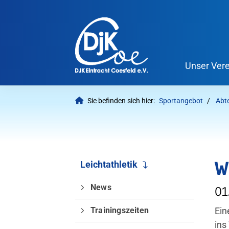
Unser Vere
Sie befinden sich hier:
Sportangebot
Abt
W
Leichtathletik
News
01
Trainingszeiten
Ein
Welche Inhalte wollen Sie durc
ins