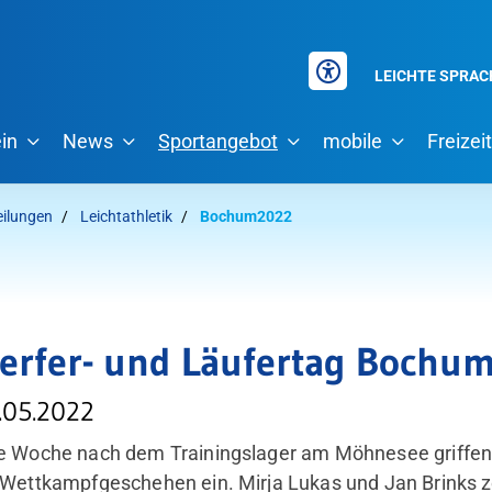
LEICHTE SPRAC
in
News
Sportangebot
mobile
Freizeit
eilungen
Leichtathletik
Bochum2022
erfer- und Läufertag Bochu
.05.2022
e Woche nach dem Trainingslager am Möhnesee griffen 
hsuchen?
 Wettkampfgeschehen ein. Mirja Lukas und Jan Brinks z