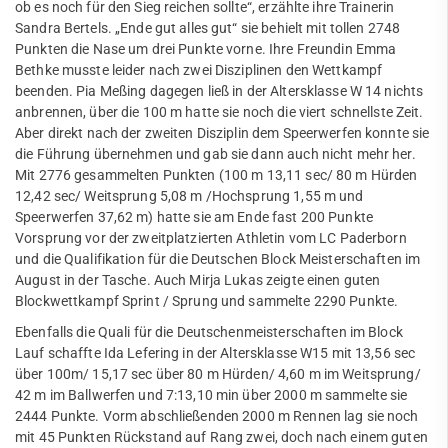
ob es noch für den Sieg reichen sollte“, erzählte ihre Trainerin
Mitglied werden
Facebook
Sandra Bertels. „Ende gut alles gut“ sie behielt mit tollen 2748
Jobs
Punkten die Nase um drei Punkte vorne. Ihre Freundin Emma
DJMM Qualifikationssportfest
FAQ
Bethke musste leider nach zwei Disziplinen den Wettkampf
Schülermehrkampf
beenden. Pia Meßing dagegen ließ in der Altersklasse W 14 nichts
anbrennen, über die 100 m hatte sie noch die viert schnellste Zeit.
Walking
Aber direkt nach der zweiten Disziplin dem Speerwerfen konnte sie
die Führung übernehmen und gab sie dann auch nicht mehr her.
Datenschutz
Mit 2776 gesammelten Punkten (100 m 13,11 sec/ 80 m Hürden
12,42 sec/ Weitsprung 5,08 m /Hochsprung 1,55 m und
Schach
Speerwerfen 37,62 m) hatte sie am Ende fast 200 Punkte
Vorsprung vor der zweitplatzierten Athletin vom LC Paderborn
Segeln
und die Qualifikation für die Deutschen Block Meisterschaften im
August in der Tasche. Auch Mirja Lukas zeigte einen guten
Speichensport
Blockwettkampf Sprint / Sprung und sammelte 2290 Punkte.
Tennis
Ebenfalls die Quali für die Deutschenmeisterschaften im Block
Lauf schaffte Ida Lefering in der Altersklasse W15 mit 13,56 sec
Tennisschule
über 100m/ 15,17 sec über 80 m Hürden/ 4,60 m im Weitsprung/
42 m im Ballwerfen und 7:13,10 min über 2000 m sammelte sie
Triathlon
2444 Punkte. Vorm abschließenden 2000 m Rennen lag sie noch
mit 45 Punkten Rückstand auf Rang zwei, doch nach einem guten