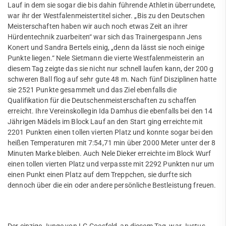
Volleyball
Lauf in dem sie sogar die bis dahin führende Athletin überrundete,
war ihr der Westfalenmeistertitel sicher. „Bis zu den Deutschen
Walking
Meisterschaften haben wir auch noch etwas Zeit an ihrer
Hürdentechnik zuarbeiten“ war sich das Trainergespann Jens
Walking Football
Konert und Sandra Bertels einig, „denn da lässt sie noch einige
Punkte liegen.“ Nele Sietmann die vierte Westfalenmeisterin an
Wettkampfturnen
diesem Tag zeigte das sie nicht nur schnell laufen kann, der 200 g
schweren Ball flog auf sehr gute 48 m. Nach fünf Disziplinen hatte
mobile
sie 2521 Punkte gesammelt und das Ziel ebenfalls die
Qualifikation für die Deutschenmeisterschaften zu schaffen
Freizeit
erreicht. Ihre Vereinskollegin Ida Damhus die ebenfalls bei den 14
Jährigen Mädels im Block Lauf an den Start ging erreichte mit
Service
2201 Punkten einen tollen vierten Platz und konnte sogar bei den
heißen Temperaturen mit 7:54,71 min über 2000 Meter unter der 8
SportWelt
Minuten Marke bleiben. Auch Nele Dieker erreichte im Block Wurf
einen tollen vierten Platz und verpasste mit 2292 Punkten nur um
Citylauf
einen Punkt einen Platz auf dem Treppchen, sie durfte sich
dennoch über die ein oder andere persönliche Bestleistung freuen.