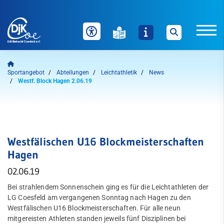
Unser Verein
Sportangebot
Abteilungen
Leichtathletik
News
Westf. Block Hagen 2.06.19
News
Sportangebot
Auf einen Blick
Westfälischen U16 Blockmeisterschaften
Welche Inhalte wollen Sie durchsuchen?
Hagen
Abteilungen
Sie können zwischen "Sportangebote" und "Webseite" über
die nachfolgenden Schaltflächen wählen.
02.06.19
Badminton
Bei strahlendem Sonnenschein ging es für die Leichtathleten der
Bogensport
LG Coesfeld am vergangenen Sonntag nach Hagen zu den
Sportangebote finden
Webseite durchsuchen
Westfälischen U16 Blockmeisterschaften. Für alle neun
Dart
mitgereisten Athleten standen jeweils fünf Disziplinen bei