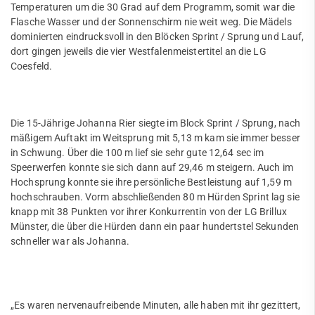
Temperaturen um die 30 Grad auf dem Programm, somit war die
Fußball
Flasche Wasser und der Sonnenschirm nie weit weg. Die Mädels
dominierten eindrucksvoll in den Blöcken Sprint / Sprung und Lauf,
Handball
dort gingen jeweils die vier Westfalenmeistertitel an die LG
Coesfeld.
JuJutsu
Kanu
Quicklinks
Die 15-Jährige Johanna Rier siegte im Block Sprint / Sprung, nach
Karate
Sportangebote
mäßigem Auftakt im Weitsprung mit 5,13 m kam sie immer besser
Abteilungen
in Schwung. Über die 100 m lief sie sehr gute 12,64 sec im
Kegeln
Angebote mobile
Speerwerfen konnte sie sich dann auf 29,46 m steigern. Auch im
Angebote SportWelt
Leichtathletik
Hochsprung konnte sie ihre persönliche Bestleistung auf 1,59 m
hochschrauben. Vorm abschließenden 80 m Hürden Sprint lag sie
News
knapp mit 38 Punkten vor ihrer Konkurrentin von der LG Brillux
mobile
Münster, die über die Hürden dann ein paar hundertstel Sekunden
Kinder & Jugendliche
Trainingszeiten
schneller war als Johanna.
Erwachsene
Fitnessstudio
Abteilungsleitung
Unser Stadion
Service
„Es waren nervenaufreibende Minuten, alle haben mit ihr gezittert,