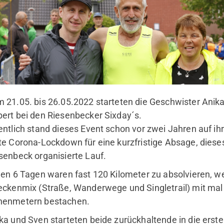
 21.05. bis 26.05.2022 starteten die Geschwister Anik
ert bei den Riesenbecker Sixday´s.
hsuchen?
entlich stand dieses Event schon vor zwei Jahren auf ihr
bote" und "Webseite" über die
te Corona-Lockdown für eine kurzfristige Absage, dieses
hlen.
senbeck organisierte Lauf.
den 6 Tagen waren fast 120 Kilometer zu absolvieren, w
durchsuchen
eckenmix (Straße, Wanderwege und Singletrail) mit ma
enmetern bestachen.
ka und Sven starteten beide zurückhaltende in die erste 