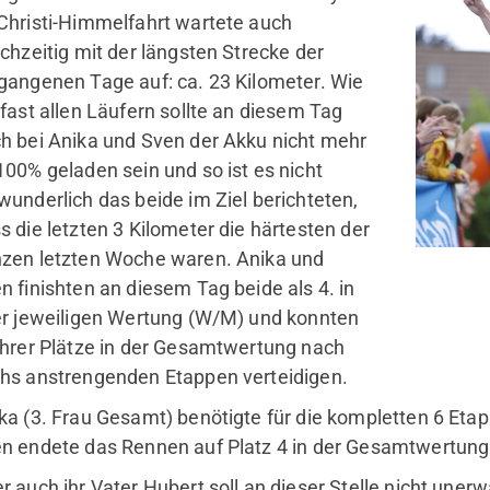
Christi-Himmelfahrt wartete auch
ichzeitig mit der längsten Strecke der
gangenen Tage auf: ca. 23 Kilometer. Wie
 fast allen Läufern sollte an diesem Tag
h bei Anika und Sven der Akku nicht mehr
100% geladen sein und so ist es nicht
wunderlich das beide im Ziel berichteten,
s die letzten 3 Kilometer die härtesten der
zen letzten Woche waren. Anika und
n finishten an diesem Tag beide als 4. in
er jeweiligen Wertung (W/M) und konnten
ihrer Plätze in der Gesamtwertung nach
hs anstrengenden Etappen verteidigen.
ka (3. Frau Gesamt) benötigte für die kompletten 6 Eta
n endete das Rennen auf Platz 4 in der Gesamtwertung
r auch ihr Vater Hubert soll an dieser Stelle nicht unerw