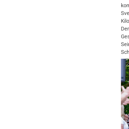
kom
Sve
Kil
Den
Quicklinks
Ge
Sei
Sportangebote
Sch
Abteilungen
Angebote mobile
Angebote SportWelt