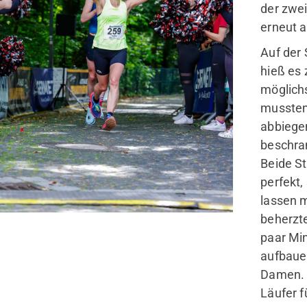
der zwe
erneut a
Auf der 
hieß es 
möglichs
mussten 
abbiege
beschra
Beide St
perfekt,
lassen m
beherzt
paar Min
aufbauen
Damen. 
Läufer f