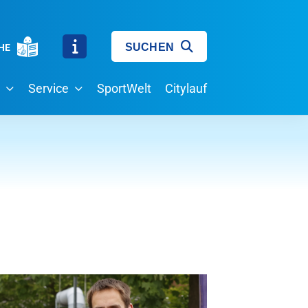
SUCHEN
HE
Service
SportWelt
Citylauf