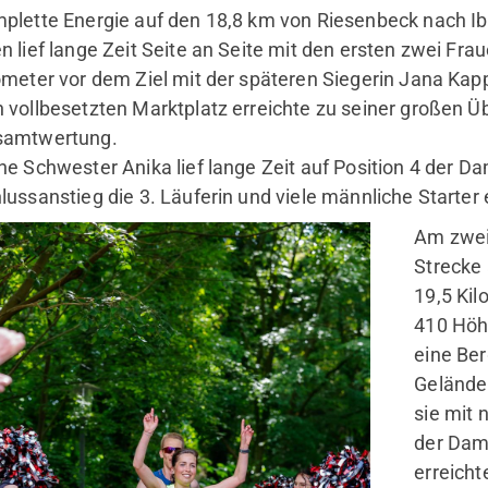
plette Energie auf den 18,8 km von Riesenbeck nach I
n lief lange Zeit Seite an Seite mit den ersten zwei Fra
ometer vor dem Ziel mit der späteren Siegerin Jana Ka
 vollbesetzten Marktplatz erreichte zu seiner großen Üb
samtwertung.
ne Schwester Anika lief lange Zeit auf Position 4 der 
mobile
Se
lussanstieg die 3. Läuferin und viele männliche Starte
Kinder & Jugendliche
Am zweit
Erwachsene
Strecke
Fitnessstudio
19,5 Ki
410 Höh
eine Ber
Gelände 
sie mit 
der Dam
erreicht