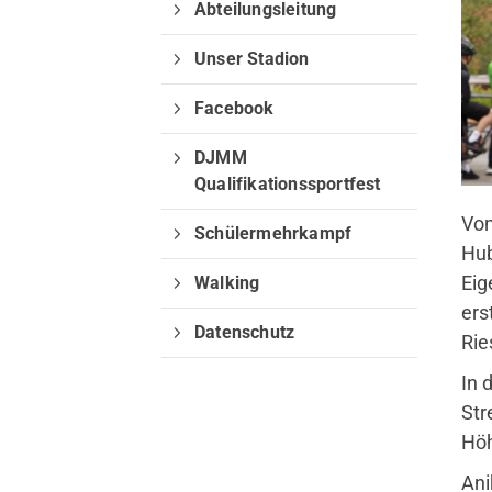
Abteilungsleitung
Unser Stadion
Facebook
DJMM
Qualifikationssportfest
Vom
Schülermehrkampf
Hub
Welche Inhalte wollen Sie durc
Eig
Walking
Sie können zwischen "Sportange
ers
nachfolgenden Schaltflächen wä
Datenschutz
Rie
In 
Sportangebote finden
Webseite 
Str
Höh
Ani