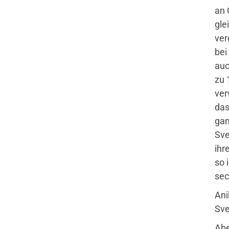
an 
gle
ver
bei
auc
zu 
ver
das
gan
Sve
ihr
so 
sec
Ani
Sve
Abe