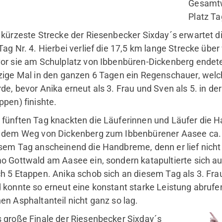
Gesamtw
Platz T
 kürzeste Strecke der Riesenbecker Sixday´s erwartet d
Tag Nr. 4. Hierbei verlief die 17,5 km lange Strecke übe
or sie am Schulplatz von Ibbenbüren-Dickenberg endete
zige Mal in den ganzen 6 Tagen ein Regenschauer, we
de, bevor Anika erneut als 3. Frau und Sven als 5. in de
ppen) finishte.
fünften Tag knackten die Läuferinnen und Läufer die
 dem Weg von Dickenberg zum Ibbenbürener Aasee ca. 22
sem Tag anscheinend die Handbreme, denn er lief nicht n
o Gottwald am Aasee ein, sondern katapultierte sich a
h 5 Etappen. Anika schob sich an diesem Tag als 3. Fr
 konnte so erneut eine konstant starke Leistung abrufen
en Asphaltanteil nicht ganz so lag.
 große Finale der Riesenbecker Sixday´s