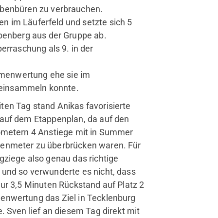
bbenbüren zu verbrauchen.
uen im Läuferfeld und setzte sich 5
ppenberg aus der Gruppe ab.
erraschung als 9. in der
Damenwertung ehe sie im
rvice
r einsammeln konnte.
Mitglied werden
en Tag stand Anikas favorisierte
Jobs
 auf dem Etappenplan, da auf den
FAQ
lometern 4 Anstiege mit in Summer
enmeter zu überbrücken waren. Für
gziege also genau das richtige
und so verwunderte es nicht, dass
nur 3,5 Minuten Rückstand auf Platz 2
enwertung das Ziel in Tecklenburg
e. Sven lief an diesem Tag direkt mit