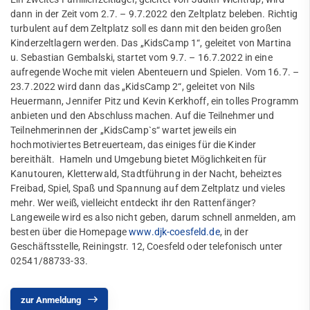
dann in der Zeit vom 2.7. – 9.7.2022 den Zeltplatz beleben. Richtig
turbulent auf dem Zeltplatz soll es dann mit den beiden großen
Kinderzeltlagern werden. Das „KidsCamp 1“, geleitet von Martina
u. Sebastian Gembalski, startet vom 9.7. – 16.7.2022 in eine
aufregende Woche mit vielen Abenteuern und Spielen. Vom 16.7. –
23.7.2022 wird dann das „KidsCamp 2“, geleitet von Nils
Heuermann, Jennifer Pitz und Kevin Kerkhoff, ein tolles Programm
anbieten und den Abschluss machen. Auf die Teilnehmer und
Teilnehmerinnen der „KidsCamp`s“ wartet jeweils ein
hochmotiviertes Betreuerteam, das einiges für die Kinder
bereithält. Hameln und Umgebung bietet Möglichkeiten für
Kanutouren, Kletterwald, Stadtführung in der Nacht, beheiztes
Freibad, Spiel, Spaß und Spannung auf dem Zeltplatz und vieles
mehr. Wer weiß, vielleicht entdeckt ihr den Rattenfänger?
Langeweile wird es also nicht geben, darum schnell anmelden, am
besten über die Homepage
www.djk-coesfeld.de
, in der
Geschäftsstelle, Reiningstr. 12, Coesfeld oder telefonisch unter
02541/88733-33.
zur Anmeldung