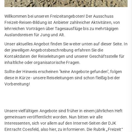
Sportangebote
Abteilungen
Willkommen bei unseren Freizeitangeboten! Der Ausschuss
Angebote mobile
Freizeit-Reisen-Bildung ist Anbieter zahlreicher Aktivitäten, von
Angebote SportWelt
lehrreichen Vorträgen über Tagesausflüge bis zu mehrtägigen
Auslandsreisen für Jung und Alt.
mobile
Unser aktuelles Angebot finden Sie weiter unten auf dieser Seite. In
Kinder & Jugendliche
der jeweiligen Angebotsbeschreibung erfahren Sie die
Erwachsene
Kontaktdaten der Reiseleitungen und unserer Geschäftsstelle für
Fitnessstudio
inhaltliche oder organisatorische Fragen.
Sollte der Hinweis erscheinen "keine Angebote gefunden", folgen
Service
diese in Kürze - unsere Reiseleitungen sind schon fleißig bei der
Mitglied werden
Vorbereitung!
Jobs
FAQ
Unsere vielfältigen Angebote sind früher in einem jährlichen Heft
gemeinsam veröffentlicht worden. Nun bitten wir alle
Interessenten, sich vor allem auf den Internet-Seiten der DJK
Eintracht Coesfeld, also hier, zu informieren. Die Rubrik „Freizeit“