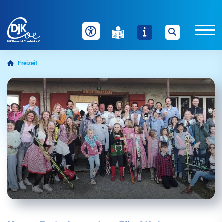
Freizeit
Unser Verein
News
Sportangebot
mobile
Freizeit
Übersicht
Tagesangebote für Alle
Ferien-Angebote